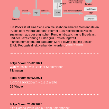
Ein
Podcast
ist eine Serie von meist abonnierbaren Mediendateien
(
Audio
oder
Video
) über das
Internet
. Das
Kofferwort
setzt sich
zusammen aus der englischen Rundfunkbezeichnung
Broadcast
und der Bezeichnung für den (zur Entstehungszeit
marktbeherrschenden) tragbaren MP3-Player
iPod
, mit dessen
Quelle: Wikipedia
Erfolg Podcasts direkt verbunden wurden.
Folge 5 vom 15.02.2021
Wahlwünsche von Berliner Senior*innen
7 Minuten
Folge 4 vom 09.02.2021
Corona lockdown - die Zweite
25 Minuten
Folge 3 vom 21.06.2020
"Die Corona-Warn-App auf dem Smartphone"