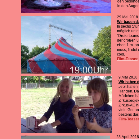
den besonder
in den Augen
29.Mai 2018
Wir bauen da
In sechs Stun
möglich unte
"Dreierteams
der großen u
eben 1 m lan
muss, findet 
cool.
Film-Teaser
9.Mai 2018
Wir haben d
Jetzt halten 
Händen. Das
Mädchen hät
Zirkusprojek
Zirkus-AG h
viele Gedan
bestens dar
Film-Tease
28.April 2018