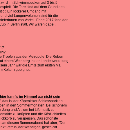
t wird im Schwimmbecken auf 3 bis 5
gespielt. Die Tore sind auf dem Grund des
tigt. Ein lockerer Umgang mit
 und viel Lungenvolumen sind für die
pielerinnen von Vorteil. Ende 2017 fand der
p in Berlin statt. Wir waren dabei.
017
lin?
dle Tropfen aus der Metropole. Die Reben
uf einem Weinberg in der Landesvertretung
esem Jahr war die Ernte zum ersten Mal
um Keltern geeignet.
7
hier kann's im Himmel gar nicht sein
, das ist der Köpenicker Schlosspark an
den in den Sommermonaten. Bei schönem
ich Jung und Alt, um bei Lifemusik zu
ontakte zu knüpfen und die Köstlichkeiten
ickkorb zu verspeisen. Das schönste
lt an diesem Sommerabend hat aber, "Der
k" Petrus, der Wettergott, geschickt.