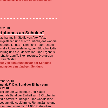
er 2018
tphones an Schulen"
eaufnahme im Studio von Alex TV zu
u gestalten und durchzuführen, das war die
rderung für das mittenmang-Team. Dabei
m die Aufnahmeleitung, den Bildschnitt, die
hrung und die Moderation. Das Ergebnis
lebhafte, zum Teil kontroverse, Diskussion
 den Gästen.
ser von den Stunden vor der Sendung
nung der einstündigen Sendung
ember 2018
st du?" Das Band der Einheit zum
r 2018
schilder der Gemeinden und Städte
and als Band der Einheit zum 3.Oktober in
f die Straße zu bringen: Das war die Idee
begann die Ausführung. Florian Zanke und
m müssen immerhin 11.040 Klebefolien