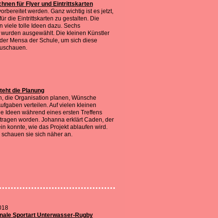
hnen für Flyer und Eintrittskarten
orbereitet werden. Ganz wichtig ist es jetzt,
ür die Eintrittskarten zu gestalten. Die
n viele tolle Ideen dazu. Sechs
wurden ausgewählt. Die kleinen Künstler
n der Mensa der Schule, um sich diese
zuschauen.
eht die Planung
n, die Organisation planen, Wünsche
Aufgaben verteilen. Auf vielen kleinen
ie Ideen während eines ersten Treffens
agen worden. Johanna erklärt Caden, der
ein konnte, wie das Projekt ablaufen wird.
 schauen sie sich näher an.
018
nale Sportart Unterwasser-Rugby