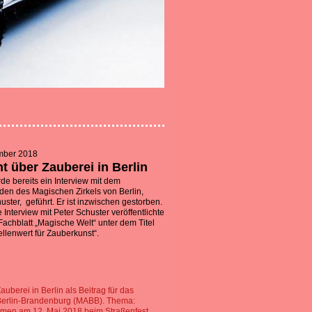
mber 2018
t über Zauberei in Berlin
e bereits ein Interview mit dem
den des Magischen Zirkels von Berlin,
uster, geführt. Er ist inzwischen gestorben.
e Interview mit Peter Schuster veröffentlichte
 Fachblatt „Magische Welt“ unter dem Titel
ellenwert für Zauberkunst“.
Zauberei in Berlin als Beitrag für das
 Berlin-Brandenburg (MABB). Thema:
men am 12. Mai 2018 beim Straßenfest