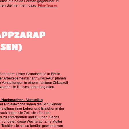
enstudie beide Formen gegenüber. In
hren Sie hier mehr dazu
.
Film-Teaser
ZAPPZARAP
SEN)
Annedore-Leber-Grundschule in Berlin-
 der Arbeitsgemeinschaft "Zirkus-AG" planen
Vorstellungen in einem richtigen Zirkuszelt
erden sie filmisch dabei begleiten.
 Nachmachen - Vorstellen
er Projektwoche sahen die Schulkinder
rstellung ihrer Lehrer und Erzieher in der
h hatten sie Zeit, sich für ihre
r zu entscheiden und zu üben. Sechs
n rundeten diese Woche ab. Eine Mutter
r Tochter, sie sei so berührt gewesen von