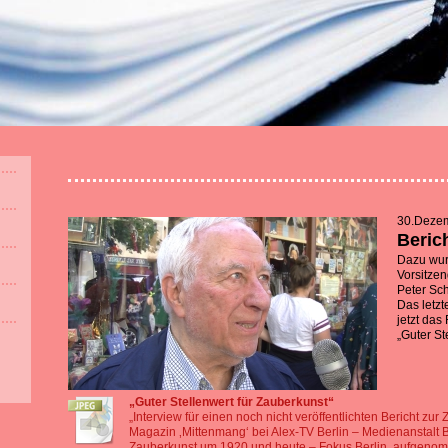
30.Deze
Berich
Dazu wurd
Vorsitzen
Peter Sch
Das letzt
jetzt das
„Guter St
„Guter Stellenwert für Zauberkunst“
„Interview für einen noch nicht veröffentlichten Bericht zur 
Magazin ‚Mittenmang‘ bei Alex-TV Berlin – Medienanstalt
Zauberkunst um 1920 und heute – Fokus Berlin, aufgenom