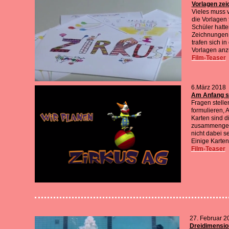
Vorlagen zeic
Vieles muss v
die Vorlagen f
Schüler hatte
Zeichnungen 
trafen sich i
Vorlagen an
Film-Teaser
6.März 2018
Am Anfang st
Fragen stelle
formulieren, 
Karten sind d
zusammengetr
nicht dabei s
Einige Karten
Film-Teaser
27. Februar 2
Dreidimensio