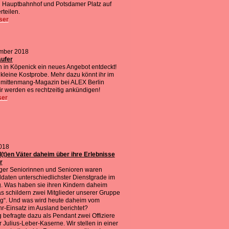
 Hauptbahnhof und Potsdamer Platz auf
rteilen.
ser
mber 2018
ufer
 in Köpenick ein neues Angebot entdeckt!
 kleine Kostprobe. Mehr dazu könnt ihr im
 mittenmang-Magazin bei ALEX Berlin
r werden es rechtzeitig ankündigen!
ser
018
(t)en Väter daheim über ihre Erlebnisse
r
iger Seniorinnen und Senioren waren
ldaten unterschiedlichster Dienstgrade im
eg. Was haben sie ihren Kindern daheim
as schildern zwei Mitglieder unserer Gruppe
g“. Und was wird heute daheim vom
-Einsatz im Ausland berichtet?
 befragte dazu als Pendant zwei Offiziere
r Julius-Leber-Kaserne. Wir stellen in einer