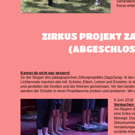
Generation
Kürze erfa
ZIRKUS PROJEKT 
(ABGESCHLOS
Kannst du nicht war gestern!
So der Slogan des pädagogischen Zirkusprojektes ZappZarap. In der 
Lichtenrade machen alle mit: Schüler, Eltern, Lehrer und Erzieher. In
und gestalten die Großen und die Kleinen gemeinsam. Vor den beiden 
werden die Schüler in einer Projektwoche proben und probieren. Wir w
9.Juni 2018
Vormachen -
Am Beginn d
eine Extra-vo
Manege. Danac
Zirkusnumme
Vorstellunge
erzählte ihre