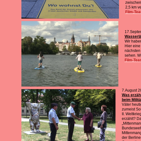
zwischen
2,5 km ve
Film-Tea
17.Septe
Wasserlä
Wir haben
Hier eine
nächsten
sehen. Wi
Film-Tea
7.August 2
Was erzähl
beim Militä
Väter heut
zumeist So
II. Weltkri
erzählt? D
„Mittenman
Bundeswehr
Mittenmang
der Berline