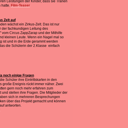
en Leistungen der Kinder, dass sie Tränen
 hatte.
Film-Teaser
s Zelt auf
den wächst ein Zirkus-Zelt. Das ist nur
r der fachkundigen Leitung des
" vom Circus ZappZarap und der Mithilfe
nd kleinen Leute. Wenn ein Nagel mal so
g ist und in die Erde gerammt werden
das die Schülerin der 2.Klasse einfach
a noch einige Fragen
die Schüler ihre Eintrittskarten in den
 große Ereignis rückt immer näher. Zwei
ten gern noch mehr erfahren zum
t und stellen ihre Fragen. Die Mitglieder der
aben sich in mehreren Besprechungen
ken über das Projekt gemacht und können
auf antworten.
r