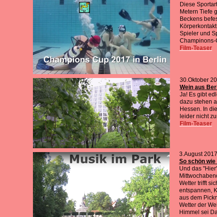
Diese Sportar
Metern Tiefe 
Beckens befes
Körperkontakt
Spieler und S
Champinons-Cu
Film-Teaser
30.Oktober 2
Wein aus Ber
Ja! Es gibt e
dazu stehen a
Hessen. In di
leider nicht z
Film-Teaser
3.August 201
So schön wie 
Und das "Hier"
Mittwochaben
Wetter trifft s
entspannen, K
aus dem Pickn
Wetter der We
Himmel sei Dan