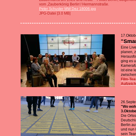
vom ‚Zauberkönig Berlin‘/ Hermannstraße.
Peter Schuster MW Dez 18006.jpg
JPG-Datei [3.0 MB]
17.Oktob
"Smar
Eine Liv
planen, z
Herausfo
ging es u
Kamerafü
ist eine 
zwischen
Film-Tea
Aufzeich
26.Sept
"Wo wohn
3.Oktobe
Die Orts
Deutschl
Berlin au
und nun 
sein Tea